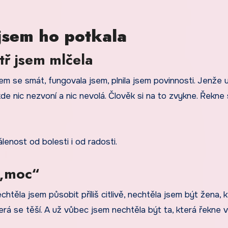
 jsem ho potkala
tř jsem mlčela
em se smát, fungovala jsem, plnila jsem povinnosti. Jenže u
kde nic nezvoní a nic nevolá. Člověk si na to zvykne. Řekne s
lenost od bolesti i od radosti.
 „moc“
htěla jsem působit příliš citlivě, nechtěla jsem být žena, 
terá se těší. A už vůbec jsem nechtěla být ta, která řekne 