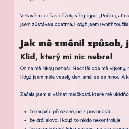
V hlavě mi občas běžely věty typu: „Počkej, ať u
jsem zůstávala opatrná, i když jsem uvnitř touž
Jak mě změnil způsob, 
Klid, který mi nic nebral
On na mě nikdy netlačil. Nechtěl ode mě výkony, n
Když jsem měla veselý den, smál se se mnou. A kd
Začala jsem si všímat maličkostí, které mě uklidňov
že mi píše přirozeně, ne z povinnosti
že drží slovo, i když to nikdo nekontroluje
že se nevytrácí, když nejsem „na sto procen