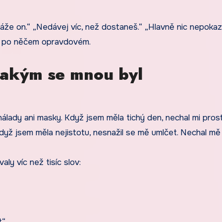
káže on.“ „Nedávej víc, než dostaneš.“ „Hlavně nic nepokaz.
ila po něčem opravdovém.
jakým se mnou byl
álady ani masky. Když jsem měla tichý den, nechal mi prost
yž jsem měla nejistotu, nesnažil se mě umlčet. Nechal mě 
aly víc než tisíc slov:
t“