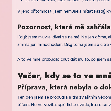
V jeho přítomnosti jsem nemusela hlídat každý kro
Pozornost, která mě zahřála
Když jsem mluvila, díval se na mě. Ne jen očima, ale
zmínila jen mimochodem. Díky tomu jsem se cítila 
A to ve mně probudilo chuť dát mu to, co jsem s
Večer, kdy se to ve mn
Příprava, která nebyla o do
Ten den jsem se probudila s tím zvláštním vědomím
těšení. Ne nervozita, spíš tiché světlo, které se v