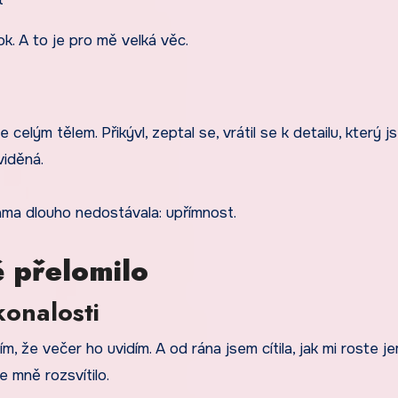
k. A to je pro mě velká věc.
 celým tělem. Přikývl, zeptal se, vrátil se k detailu, který 
viděná.
ama dlouho nedostávala: upřímnost.
ě přelomilo
konalosti
, že večer ho uvidím. A od rána jsem cítila, jak mi roste j
e mně rozsvítilo.