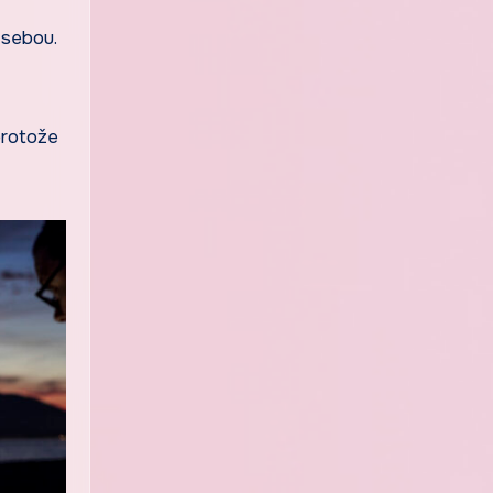
 sebou.
protože