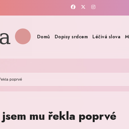
Domů
Dopisy srdcem
Léčivá slova
M
řekla poprvé
é jsem mu řekla poprvé