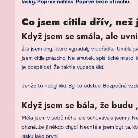
lásky. Poprvé nahlas. Poprvé beze strachu.
Co jsem cítila dřív, než
Když jsem se smála, ale uvni
Žila jsem dny, které vypadaly v pořádku. Uměla js
jsem cítila prázdno. Ne smutek, spíš tiché místo, 
je dospělost. Že takhle vypadá klid.
Jenže to nebyl klid. Byl to odstup. Bezpečná vzdá
Když jsem se bála, že budu
Měla jsem v sobě něhu, ale schovávala jsem ji. Nec
přizná, že jí někdo chybí. Nechtěla jsem být ta, k
lásky jako první.