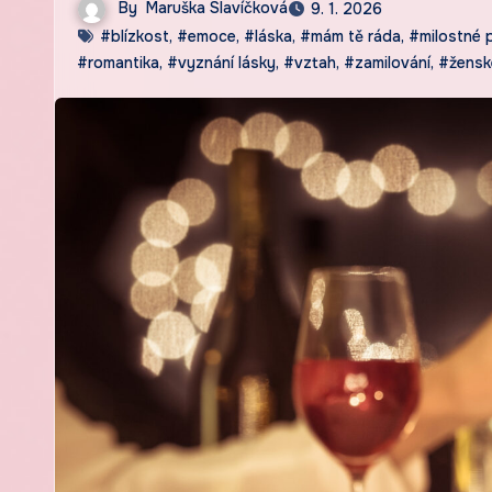
By
Maruška Slavíčková
9. 1. 2026
#blízkost
,
#emoce
,
#láska
,
#mám tě ráda
,
#milostné 
#romantika
,
#vyznání lásky
,
#vztah
,
#zamilování
,
#žensk