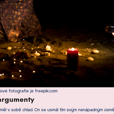
ové fotografie je freepik.com
 argumenty
ž měl v sobě chlad. On se usmál tím svým nenápadným úsm