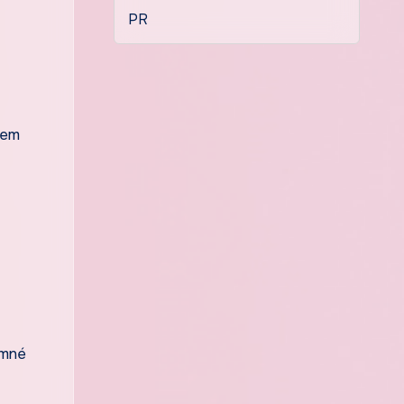
PR
jsem
emné