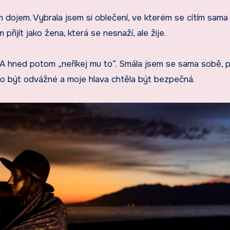
ám dojem. Vybrala jsem si oblečení, ve kterém se cítím sama
přijít jako žena, která se nesnaží, ale žije.
“. A hned potom „neříkej mu to“. Smála jsem se sama sobě, 
lo být odvážné a moje hlava chtěla být bezpečná.