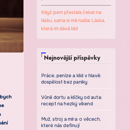
Když jsem přestala čekat na
lásku, sama si mě našla
:
Láska,
která mi dává klid
Nejnovější příspěvky
Práce, peníze a klid v hlavě:
dospělost bez paniky
 bych
Vůně dortu a klíčky od auta:
recept na hezký víkend
ne
a
Muž, stroj a míra: o věcech,
nání
které nás definují