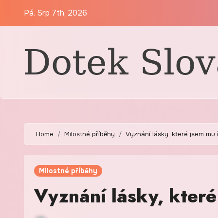
Skip
Pá. Srp 7th, 2026
to
content
Home
Milostné příběhy
Vyznání lásky, které jsem mu 
Milostné příběhy
Vyznání lásky, kter