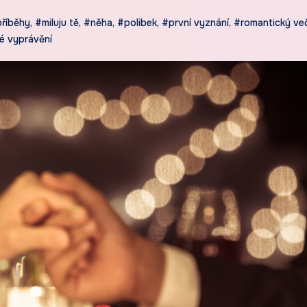
příběhy
,
#miluju tě
,
#něha
,
#polibek
,
#první vyznání
,
#romantický ve
é vyprávění