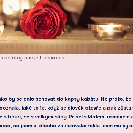
dové fotografie je freepik.com
jako by se dalo schovat do kapsy kabátu. Ne proto, že
 poznala, jaké to je, když se člověk otevře a pak zůsta
e s bouří, ne s velkými sliby. Přišel s klidem, úsměvem 
 něco, co jsem si dlouho zakazovala: řekla jsem mu vyz