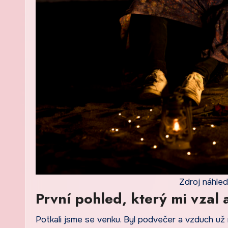
Zdroj náhled
První pohled, který mi vzal
Potkali jsme se venku. Byl podvečer a vzduch u