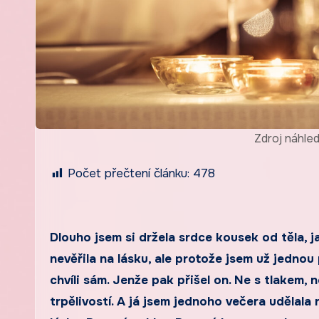
Zdroj náhle
Počet přečtení článku:
478
Dlouho jsem si držela srdce kousek od těla, 
nevěřila na lásku, ale protože jsem už jednou
chvíli sám. Jenže pak přišel on. Ne s tlakem, n
trpělivostí. A já jsem jednoho večera udělala