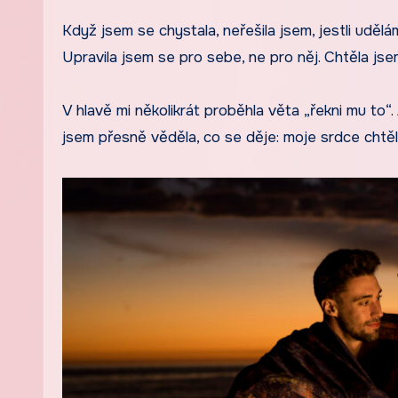
Když jsem se chystala, neřešila jsem, jestli uděl
Upravila jsem se pro sebe, ne pro něj. Chtěla jsem 
V hlavě mi několikrát proběhla věta „řekni mu to
jsem přesně věděla, co se děje: moje srdce chtě